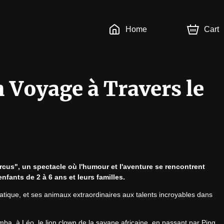
Home
Cart
n Voyage à Travers le
cus", un spectacle où l'humour et l'aventure se rencontrent 
nfants de 2 à 6 ans et leurs familles.
tique, et ses animaux extraordinaires aux talents incroyables dans 
ba, à Léo, le lion clown de la savane africaine, en passant par Ping, 