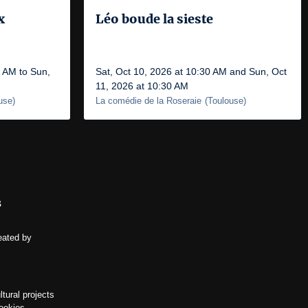
x
Léo boude la sieste
0 AM to Sun,
Sat, Oct 10, 2026 at 10:30 AM and Sun, Oct
11, 2026 at 10:30 AM
use
)
La comédie de la Roseraie
(
Toulouse
)
s
eated by
ltural projects
ookies