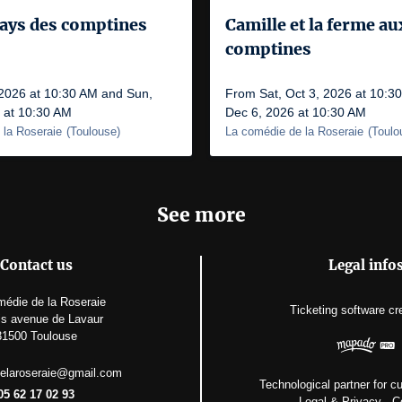
pays des comptines
Camille et la ferme au
comptines
 2026 at 10:30 AM and Sun,
From Sat, Oct 3, 2026 at 10:3
 at 10:30 AM
Dec 6, 2026 at 10:30 AM
 la Roseraie
(
Toulouse
)
La comédie de la Roseraie
(
Toulo
See more
Contact us
Legal info
édie de la Roseraie
Ticketing software
cr
is avenue de Lavaur
31500 Toulouse
elaroseraie@gmail.com
Technological partner for cu
05 62 17 02 93
Legal & Privacy
-
C