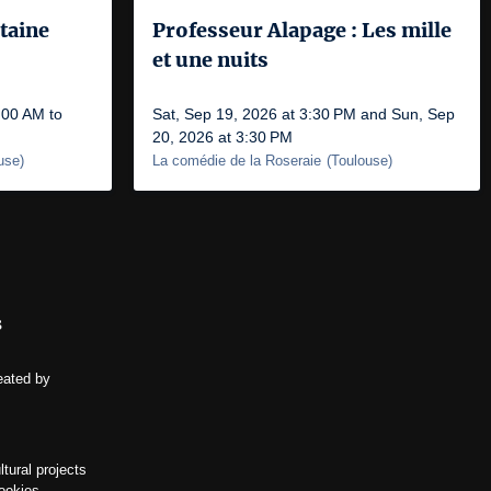
taine
Professeur Alapage : Les mille
et une nuits
:00 AM to
Sat, Sep 19, 2026 at 3:30 PM and Sun, Sep
20, 2026 at 3:30 PM
use
)
La comédie de la Roseraie
(
Toulouse
)
s
eated by
ltural projects
ookies