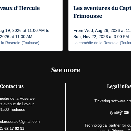
avaux d'Hercule
Les aventures du Capi
Frimousse
g 19, 2026 at 11:00 AM to
From Wed, Aug 26, 2026 at 11
 2026 at 11:00 AM
Sun, Nov 22, 2026 at 3:00 PM
 la Roseraie
(
Toulouse
)
La comédie de la Roseraie
(
Toulo
See more
Contact us
Legal info
édie de la Roseraie
Ticketing software
cr
is avenue de Lavaur
31500 Toulouse
elaroseraie@gmail.com
Technological partner for cu
05 62 17 02 93
Legal & Privacy
-
C